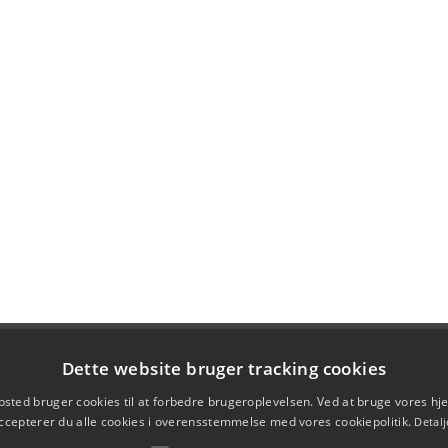
Dette website bruger tracking cookies
sted bruger cookies til at forbedre brugeroplevelsen. Ved at bruge vores 
ccepterer du alle cookies i overensstemmelse med vores cookiepolitik.
Detalj