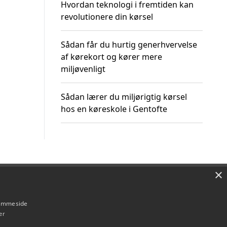
Hvordan teknologi i fremtiden kan
revolutionere din kørsel
Sådan får du hurtig generhvervelse
af kørekort og kører mere
miljøvenligt
Sådan lærer du miljørigtig kørsel
hos en køreskole i Gentofte
×
Om / kontakt
Blog
Betingelser
hjemmeside
er