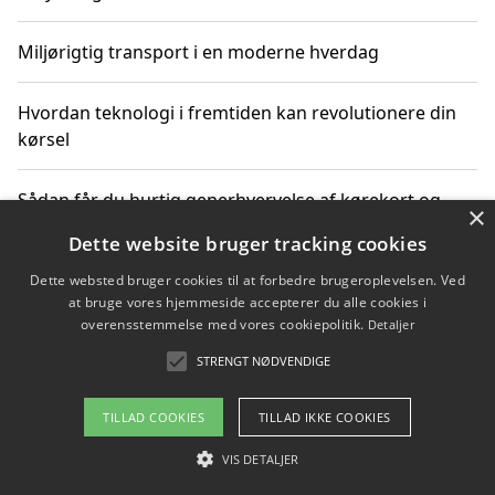
Miljørigtig transport i en moderne hverdag
Hvordan teknologi i fremtiden kan revolutionere din
kørsel
Sådan får du hurtig generhvervelse af kørekort og
×
kører mere miljøvenligt
Dette website bruger tracking cookies
Dette websted bruger cookies til at forbedre brugeroplevelsen. Ved
Sådan lærer du miljørigtig kørsel hos en køreskole i
at bruge vores hjemmeside accepterer du alle cookies i
Gentofte
overensstemmelse med vores cookiepolitik.
Detaljer
STRENGT NØDVENDIGE
Copyright 2026 - Pilanto Aps
TILLAD COOKIES
TILLAD IKKE COOKIES
Om / kontakt
Blog
Betingelser
VIS DETALJER