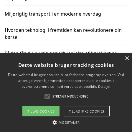
Miljørigtig transport i en moderne hverdag
Hvordan teknologi i fremtiden kan revolutionere din
kørsel
Sådan får du hurtig generhvervelse af kørekort og
×
kører mere miljøvenligt
Dette website bruger tracking cookies
Dette websted bruger cookies til at forbedre brugeroplevelsen. Ved
Sådan lærer du miljørigtig kørsel hos en køreskole i
at bruge vores hjemmeside accepterer du alle cookies i
Gentofte
overensstemmelse med vores cookiepolitik.
Detaljer
STRENGT NØDVENDIGE
Copyright 2026 - Pilanto Aps
TILLAD COOKIES
TILLAD IKKE COOKIES
Om / kontakt
Blog
Betingelser
VIS DETALJER