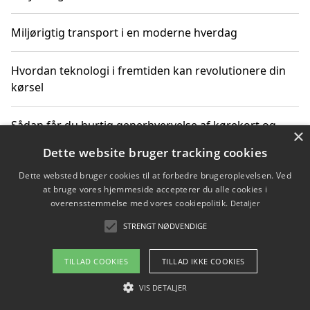
Miljørigtig transport i en moderne hverdag
Hvordan teknologi i fremtiden kan revolutionere din
kørsel
Sådan får du hurtig generhvervelse af kørekort og
×
kører mere miljøvenligt
Dette website bruger tracking cookies
Dette websted bruger cookies til at forbedre brugeroplevelsen. Ved
Sådan lærer du miljørigtig kørsel hos en køreskole i
at bruge vores hjemmeside accepterer du alle cookies i
Gentofte
overensstemmelse med vores cookiepolitik.
Detaljer
STRENGT NØDVENDIGE
Copyright 2026 - Pilanto Aps
TILLAD COOKIES
TILLAD IKKE COOKIES
Om / kontakt
Blog
Betingelser
VIS DETALJER