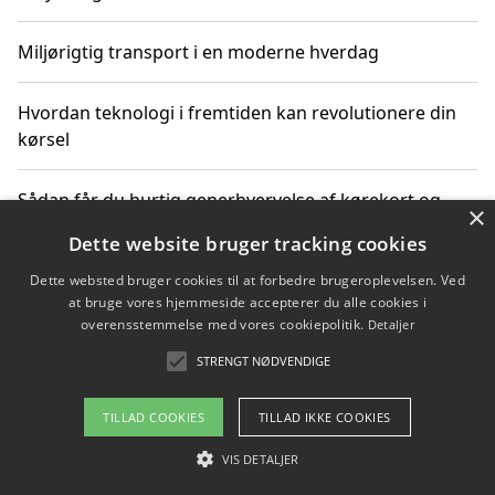
Miljørigtig transport i en moderne hverdag
Hvordan teknologi i fremtiden kan revolutionere din
kørsel
Sådan får du hurtig generhvervelse af kørekort og
×
kører mere miljøvenligt
Dette website bruger tracking cookies
Dette websted bruger cookies til at forbedre brugeroplevelsen. Ved
Sådan lærer du miljørigtig kørsel hos en køreskole i
at bruge vores hjemmeside accepterer du alle cookies i
Gentofte
overensstemmelse med vores cookiepolitik.
Detaljer
STRENGT NØDVENDIGE
Copyright 2026 - Pilanto Aps
TILLAD COOKIES
TILLAD IKKE COOKIES
Om / kontakt
Blog
Betingelser
VIS DETALJER