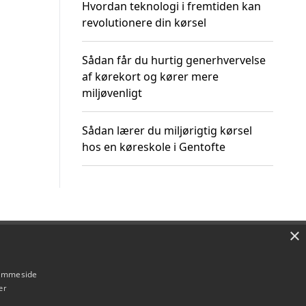
Hvordan teknologi i fremtiden kan
revolutionere din kørsel
Sådan får du hurtig generhvervelse
af kørekort og kører mere
miljøvenligt
Sådan lærer du miljørigtig kørsel
hos en køreskole i Gentofte
×
Om / kontakt
Blog
Betingelser
hjemmeside
er