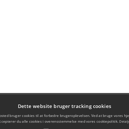
Dette website bruger tracking cookies
sted bruger cookies til at forbedre brugeroplevelsen. Ved at bruge vores 
ccepterer du alle cookies i overensstemmelse med vores cookiepolitik.
Detalj