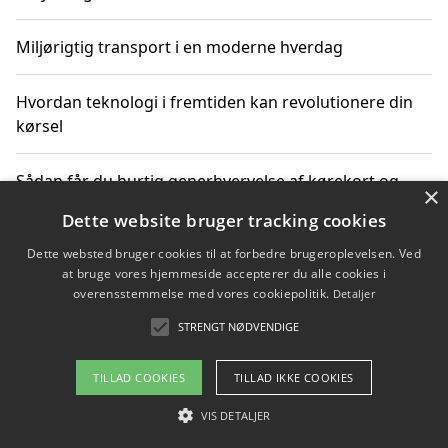
Miljørigtig transport i en moderne hverdag
Hvordan teknologi i fremtiden kan revolutionere din
kørsel
Sådan får du hurtig generhvervelse af kørekort og
×
kører mere miljøvenligt
Dette website bruger tracking cookies
Dette websted bruger cookies til at forbedre brugeroplevelsen. Ved
Sådan lærer du miljørigtig kørsel hos en køreskole i
at bruge vores hjemmeside accepterer du alle cookies i
Gentofte
overensstemmelse med vores cookiepolitik.
Detaljer
STRENGT NØDVENDIGE
Copyright 2026 - Pilanto Aps
TILLAD COOKIES
TILLAD IKKE COOKIES
Om / kontakt
Blog
Betingelser
VIS DETALJER