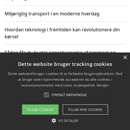
Miljørigtig transport i en moderne hverdag
Hvordan teknologi i fremtiden kan revolutionere din
kørsel
Sådan får du hurtig generhvervelse af kørekort og
×
kører mere miljøvenligt
Dette website bruger tracking cookies
Dette websted bruger cookies til at forbedre brugeroplevelsen. Ved
Sådan lærer du miljørigtig kørsel hos en køreskole i
at bruge vores hjemmeside accepterer du alle cookies i
Gentofte
overensstemmelse med vores cookiepolitik.
Detaljer
STRENGT NØDVENDIGE
Copyright 2026 - Pilanto Aps
TILLAD COOKIES
TILLAD IKKE COOKIES
Om / kontakt
Blog
Betingelser
VIS DETALJER