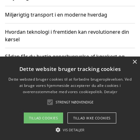
Miljørigtig transport i en moderne hverdag
Hvordan teknologi i fremtiden kan revolutionere din
kørsel
Sådan får du hurtig generhvervelse af kørekort og
×
kører mere miljøvenligt
Dette website bruger tracking cookies
Dette websted bruger cookies til at forbedre brugeroplevelsen. Ved
Sådan lærer du miljørigtig kørsel hos en køreskole i
at bruge vores hjemmeside accepterer du alle cookies i
Gentofte
overensstemmelse med vores cookiepolitik.
Detaljer
STRENGT NØDVENDIGE
Copyright 2026 - Pilanto Aps
TILLAD COOKIES
TILLAD IKKE COOKIES
Om / kontakt
Blog
Betingelser
VIS DETALJER