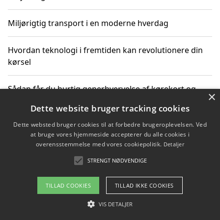
Miljørigtig transport i en moderne hverdag
Hvordan teknologi i fremtiden kan revolutionere din
kørsel
Sådan får du hurtig generhvervelse af kørekort og
×
kører mere miljøvenligt
Dette website bruger tracking cookies
Dette websted bruger cookies til at forbedre brugeroplevelsen. Ved
Sådan lærer du miljørigtig kørsel hos en køreskole i
at bruge vores hjemmeside accepterer du alle cookies i
Gentofte
overensstemmelse med vores cookiepolitik.
Detaljer
STRENGT NØDVENDIGE
Copyright 2026 - Pilanto Aps
TILLAD COOKIES
TILLAD IKKE COOKIES
Om / kontakt
Blog
Betingelser
VIS DETALJER