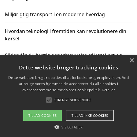
Miljørigtig transport i en moderne hverdag
Hvordan teknologi i fremtiden kan revolutionere din
kørsel
Sådan får du hurtig generhvervelse af kørekort og
×
kører mere miljøvenligt
Dette website bruger tracking cookies
Dette websted bruger cookies til at forbedre brugeroplevelsen. Ved
Sådan lærer du miljørigtig kørsel hos en køreskole i
at bruge vores hjemmeside accepterer du alle cookies i
Gentofte
overensstemmelse med vores cookiepolitik.
Detaljer
STRENGT NØDVENDIGE
Copyright 2026 - Pilanto Aps
TILLAD COOKIES
TILLAD IKKE COOKIES
Om / kontakt
Blog
Betingelser
VIS DETALJER