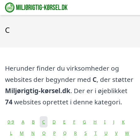
C
Herunder finder du virksomheder og
websites der begynder med
C
, der støtter
Miljørigtig-kørsel.dk
. Der er i øjeblikket
74
websites oprettet i denne kategori.
0-9
A
B
C
D
E
F
G
H
I
J
K
L
M
N
O
P
Q
R
S
T
U
V
W