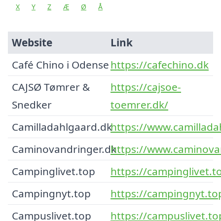
X
Y
Z
Æ
Ø
Å
Website
Link
Café Chino i Odense
https://cafechino.dk
CAJSØ Tømrer &
https://cajsoe-
Snedker
toemrer.dk/
Camilladahlgaard.dk
https://www.camillada
Caminovandringer.dk
https://www.caminova
Campinglivet.top
https://campinglivet.t
Campingnyt.top
https://campingnyt.to
Campuslivet.top
https://campuslivet.to