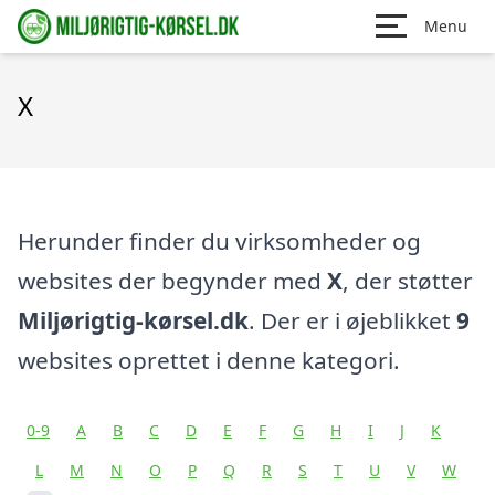
Menu
X
Herunder finder du virksomheder og
websites der begynder med
X
, der støtter
Miljørigtig-kørsel.dk
. Der er i øjeblikket
9
websites oprettet i denne kategori.
0-9
A
B
C
D
E
F
G
H
I
J
K
L
M
N
O
P
Q
R
S
T
U
V
W