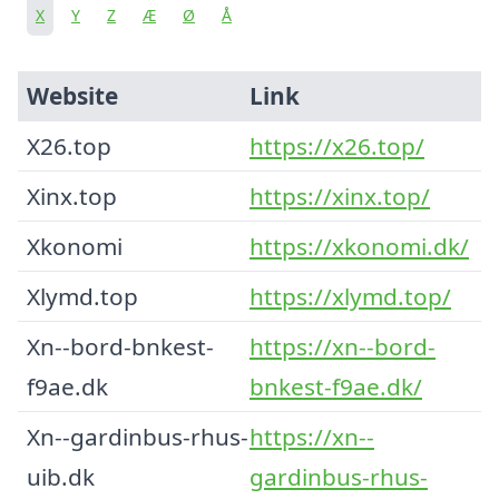
X
Y
Z
Æ
Ø
Å
Website
Link
X26.top
https://x26.top/
Xinx.top
https://xinx.top/
Xkonomi
https://xkonomi.dk/
Xlymd.top
https://xlymd.top/
Xn--bord-bnkest-
https://xn--bord-
f9ae.dk
bnkest-f9ae.dk/
Xn--gardinbus-rhus-
https://xn--
uib.dk
gardinbus-rhus-